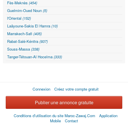
Fès-Meknès
(454)
Guelmim-Oued Noun
(5)
l'Oriental
(152)
Laâyoune-Sakia El Hamra
(10)
Marrakech-Safi
(405)
Rabat-Salé-Kénitra
(937)
Souss-Massa
(338)
Tanger-Tétouan-Al Hoceïma
(333)
Connexion
Créez votre compte gratuit
Publier une annonce gratuite
Conditions d'utilisation du site Maroc-Zawaj.Com
Application
Mobile
Contact