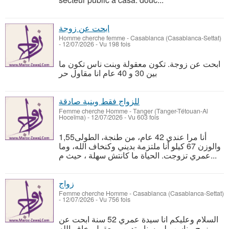
ابحت عن زوجة
Homme cherche femme
-
Casablanca (Casablanca-Settat)
-
12/07/2026 - Vu 198 fois
ابحت عن زوجة. تكون معقولة وبنت ناس تكون ما
بين 30 و 40 عام انا مقاول حر
للزواج فقط وبنية صادقة
Femme cherche Homme
-
Tanger‎ (Tanger-Tétouan-Al
Hoceïma)
-
12/07/2026 - Vu 603 fois
أنا مرا عندي 42 عام، من طنجة، الطولى1,55
والوزن 67 كيلو أنا ملتزمة بديني وكنخاف الله، وما
عمري تزوجت. الحياة ما كانتش سهلة ، حيث م...
زواج
Femme cherche Homme
-
Casablanca (Casablanca-Settat)
-
12/07/2026 - Vu 756 fois
السلام وعليكم انا سيدة عمري 52 سنة ابحت عن
زوج مناسب لي سنا متدين ومعقول يخاف الله