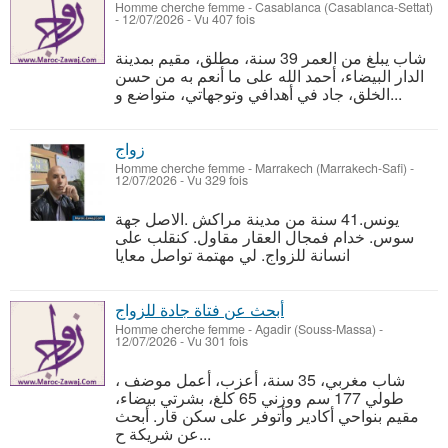
Homme cherche femme
-
Casablanca (Casablanca-Settat)
-
12/07/2026 - Vu 407 fois
شاب يبلغ من العمر 39 سنة، مطلق، مقيم بمدينة
الدار البيضاء، أحمد الله على ما أنعم به من حسن
الخلق، جاد في أهدافي وتوجهاتي، متواضع و...
زواج
Homme cherche femme
-
Marrakech (Marrakech-Safi)
-
12/07/2026 - Vu 329 fois
يونس.41 سنة من مدينة مراكش .الاصل جهة
سوس. خدام فمجال العقار مقاول. كنقلب على
انسانة للزواج. لي مهتمة تواصل معايا
أبحث عن فتاة جادة للزواج
Homme cherche femme
-
Agadir (Souss-Massa)
-
12/07/2026 - Vu 301 fois
شاب مغربي، 35 سنة، أعزب، أعمل موضف ،
طولي 177 سم ووزني 65 كلغ، بشرتي بيضاء،
مقيم بنواحي أكادير وأتوفر على سكن قار. أبحث
عن شريكة ح...