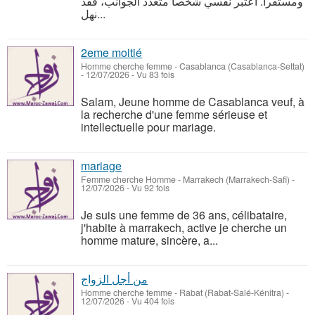
ومستقراً. أعتبر نفسي شخصاً متعدد الجوانب، فقد
نهل...
2eme moitié
Homme cherche femme
-
Casablanca (Casablanca-Settat)
-
12/07/2026 - Vu 83 fois
Salam, Jeune homme de Casablanca veuf, à
la recherche d'une femme sérieuse et
intellectuelle pour mariage.
mariage
Femme cherche Homme
-
Marrakech (Marrakech-Safi)
-
12/07/2026 - Vu 92 fois
Je suis une femme de 36 ans, célibataire,
j'habite à marrakech, active je cherche un
homme mature, sincère, a...
من أجل الزواج
Homme cherche femme
-
Rabat (Rabat-Salé-Kénitra)
-
12/07/2026 - Vu 404 fois