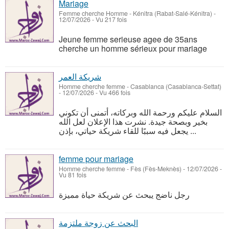
Mariage
Femme cherche Homme
-
Kénitra (Rabat-Salé-Kénitra)
-
12/07/2026 - Vu 217 fois
Jeune femme serieuse agee de 35ans
cherche un homme sérieux pour mariage
شريكة العمر
Homme cherche femme
-
Casablanca (Casablanca-Settat)
-
12/07/2026 - Vu 466 fois
السلام عليكم ورحمة الله وبركاته، أتمنى أن تكوني
بخير وبصحة جيدة. نشرت هذا الإعلان لعل الله
يجعل فيه سببًا للقاء شريكة حياتي، بإذن ...
femme pour mariage
Homme cherche femme
-
Fès (Fès-Meknès)
-
12/07/2026 -
Vu 81 fois
رجل ناضج يبحث عن شريكة حياة مميزة
البحث عن زوجة ملتزمة