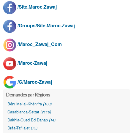
/Site.Maroc.Zawaj
/Groups/Site.Maroc.Zawaj
/Maroc_Zawaj_Com
/Maroc-Zawaj
/G/Maroc-Zawaj
Demandes par Régions
Béni Mellal-Khénifra
(130)
Casablanca-Settat
(2118)
Dakhla-Oued Ed Dahab
(14)
Drâa-Tafilalet
(75)