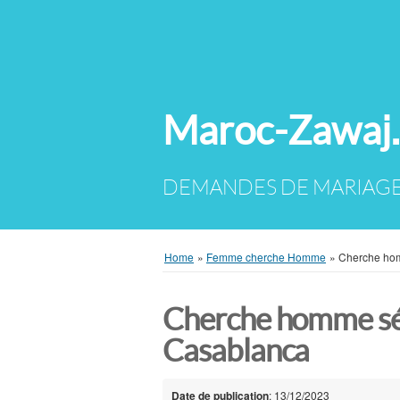
Maroc-Zawaj
Home
»
Femme cherche Homme
»
Cherche hom
Cherche homme sér
Casablanca
Date de publication
: 13/12/2023