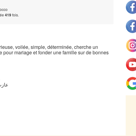
rocco
tée
419
fois.
érieuse, voilée, simple, déterminée, cherche un
e pour mariage et fonder une famille sur de bonnes
5
ire - عازب/ة