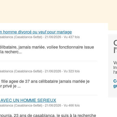
un homme divorcé ou veuf pour mariage
sablanca (Casablanca-Settat)
-
21/06/2026 - Vu 437 fois
C
libataire, jamais mariée. voilee fonctionnaire issue
l
la recherc...
V
in
sablanca (Casablanca-Settat)
-
21/06/2026 - Vu 323 fois
l
C
 fille agee de 37 ans célibataire jamais mariée je
gr
 privé je ...
 AVEC UN HOMME SERIEUX
sablanca (Casablanca-Settat)
-
21/06/2026 - Vu 466 fois
mounia, 23 ans de casablanca, je suis à la recherche