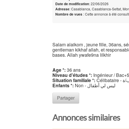
Date de modification
: 22/06/2026
Adresse
: Casablanca, Casablanca-Settat, Mo
Nombre de vues
: Cette annonce à été consul
Salam alaikom , jeune fille, 36ans, s
gentleman kikhaf allah, et responsabl
bases. Allah ywafe9na lilkhir
Age *:
36 ans
Niveau d'études *:
Ingénieur / Bac+
Situation familiale *:
Célibata
Enfants *:
Non - ليس لي أطفال
Partager
Annonces similaires