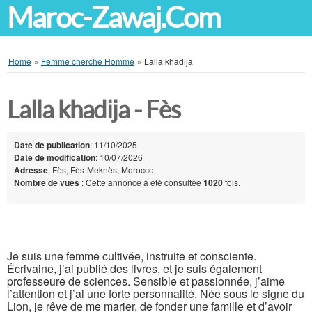
Maroc-Zawaj.Com
Home
»
Femme cherche Homme
»
Lalla khadija
Lalla khadija - Fès
Date de publication
: 11/10/2025
Date de modification
: 10/07/2026
Adresse
: Fès, Fès-Meknès, Morocco
Nombre de vues
: Cette annonce à été consultée
1020
fois.
Je suis une femme cultivée, instruite et consciente.
Écrivaine, j’ai publié des livres, et je suis également
professeure de sciences. Sensible et passionnée, j’aime
l’attention et j’ai une forte personnalité. Née sous le signe du
Lion, je rêve de me marier, de fonder une famille et d’avoir