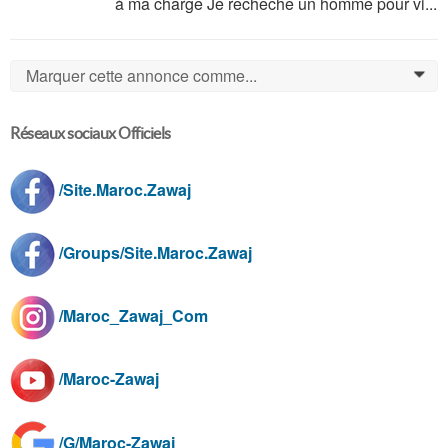
à ma charge Je recheche un homme pour vi...
Marquer cette annonce comme...
0
Réseaux sociaux Officiels
/Site.Maroc.Zawaj
/Groups/Site.Maroc.Zawaj
/Maroc_Zawaj_Com
/Maroc-Zawaj
/G/Maroc-Zawaj