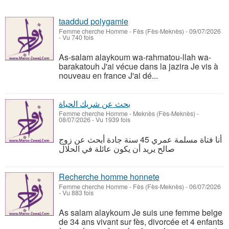
taaddud polygamie
Femme cherche Homme
-
Fès (Fès-Meknès)
-
09/07/2026
- Vu 740 fois
As-salam alaykoum wa-rahmatou-llah wa-
barakatouh J'ai vécue dans la jazira Je vis à
nouveau en france J'ai dé...
بحث عن شريك الحياة
Femme cherche Homme
-
Meknès‎ (Fès-Meknès)
-
08/07/2026 - Vu 1939 fois
أنا فتاة مسلمة عمري 45 سنة جادة أبحث عن زوج
صالح يريد أن يكون عائلة في الحلال
Recherche homme honnete
Femme cherche Homme
-
Fès (Fès-Meknès)
-
06/07/2026
- Vu 883 fois
As salam alaykoum Je suis une femme belge
de 34 ans vivant sur fès, divorcée et 4 enfants