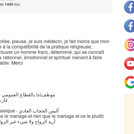
tée
1445
fois.
lée, pieuse, je suis médecin, je fait moins que mon
 la compatibilité de la pratique religieuse,
e trouver un homme franc, déterminé, qui se connaît
 rationnel, émotionnel et spirituel menant à faire
able. Merci
Fonctionnaire au public - موظف(ة) بالقطاع العمومي
ire - عازب/ة
Je porte le Hijab Classique - ألبس الحجاب العادي
 le mariage et rien que le mariage et ce le plutôt
أريد الزواج ولا شيء غير الزواج 