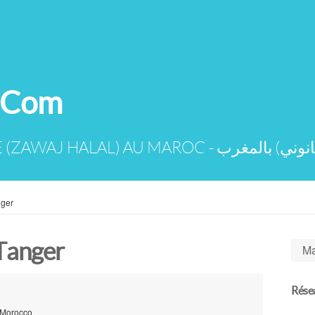
.Com
DEMANDES DE MARIAGE (ZAWAJ HA
nger
Tanger‎
Ma
Résea
, Morocco