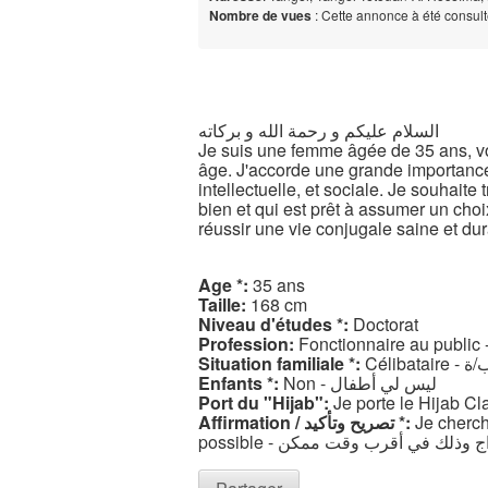
Nombre de vues
: Cette annonce à été consul
السلام عليكم و رحمة الله و بركاته
Je suis une femme âgée de 35 ans, voi
âge. J'accorde une grande importance à
intellectuelle, et sociale. Je souhait
bien et qui est prêt à assumer un choix
réussir une vie conjugale saine et dur
Age *:
35 ans
Taille:
168 cm
Niveau d'études *:
Doctorat
Profession:
Situation familiale *:
Célibata
Enfants *:
Non - ليس لي أطفال
Port du "Hijab":
Affirmation / تصريح وتأكيد *:
Je cherche
possible - وذلك في أقرب وقت ممكن