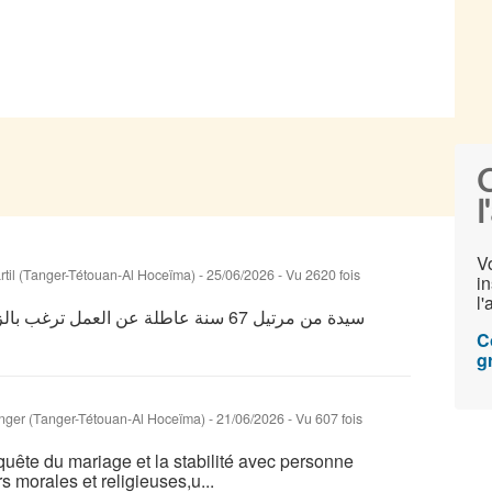
C
l
V
rtil (Tanger-Tétouan-Al Hoceïma)
-
25/06/2026 - Vu 2620 fois
in
l
سيدة من مرتيل 67 سنة عاطلة عن العمل تر
C
gr
nger‎ (Tanger-Tétouan-Al Hoceïma)
-
21/06/2026 - Vu 607 fois
quête du mariage et la stabilité avec personne
 morales et religieuses,u...