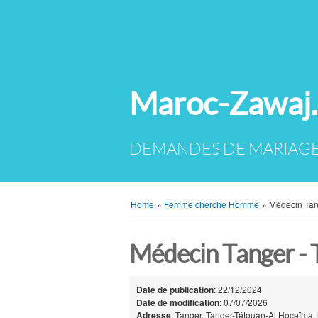
Maroc-Zawaj
Home
»
Femme cherche Homme
»
Médecin Ta
Médecin Tanger - 
Date de publication
: 22/12/2024
Date de modification
: 07/07/2026
Adresse
: Tanger‎, Tanger-Tétouan-Al Hoceïma