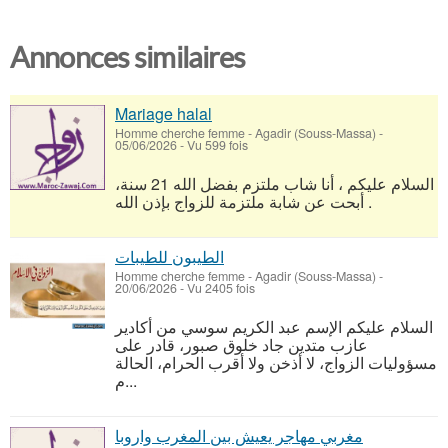
Annonces similaires
Mariage halal
Homme cherche femme
-
Agadir (Souss-Massa)
-
05/06/2026 - Vu 599 fois
السلام عليكم ، أنا شاب ملتزم بفضل الله 21 سنة،
أبحت عن شابة ملتزمة للزواج بإذن الله .
الطيبون للطيبات
Homme cherche femme
-
Agadir (Souss-Massa)
-
20/06/2026 - Vu 2405 fois
السلام عليكم الإسم عبد الكريم سوسي من أكادير
عازب متدين جاد خلوق صبور، قادر على
مسؤوليات الزواج، لا أذخن ولا أقرب الحرام، الحالة
م...
مغربي مهاجر يعيش بين المغرب واروبا