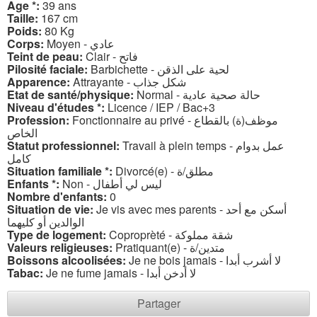
Age *:
39 ans
Taille:
167 cm
Poids:
80 Kg
Corps:
Moyen - عادي
Teint de peau:
Clair - فاتح
Pilosité faciale:
Barbichette - لحية على الذقن
Apparence:
Attrayante - شكل جذاب
Etat de santé/physique:
Normal - حالة صحية عادية
Niveau d'études *:
Licence / IEP / Bac+3
Profession:
Fonctionnaire au privé - موظف(ة) بالقطاع
الخاص
Statut professionnel:
Travail à plein temps - عمل بدوام
كامل
Situation familiale *:
Divorcé(e) - مطلق/ة
Enfants *:
Non - ليس لي أطفال
Nombre d'enfants:
0
Situation de vie:
Je vis avec mes parents - أسكن مع أحد
الوالدين أو كليهما
Type de logement:
Coproprèté - شقة مملوكة
Valeurs religieuses:
Pratiquant(e) - متدين/ة
Boissons alcoolisées:
Je ne bois jamais - لا أشرب أبدا
Tabac:
Je ne fume jamais - لا أدخن أبدا
Partager