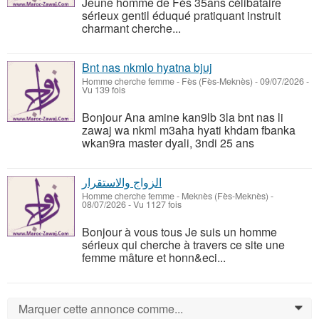
Jeune homme de Fès 35ans célibataire
sérieux gentil éduqué pratiquant instruit
charmant cherche...
Bnt nas nkmlo hyatna bjuj
Homme cherche femme
-
Fès (Fès-Meknès)
-
09/07/2026 -
Vu 139 fois
Bonjour Ana amine kan9lb 3la bnt nas li
zawaj wa nkml m3aha hyati khdam fbanka
wkan9ra master dyali, 3ndi 25 ans
الزواج والاستقرار
Homme cherche femme
-
Meknès‎ (Fès-Meknès)
-
08/07/2026 - Vu 1127 fois
Bonjour à vous tous Je suis un homme
sérieux qui cherche à travers ce site une
femme mâture et honn&eci...
Marquer cette annonce comme...
0