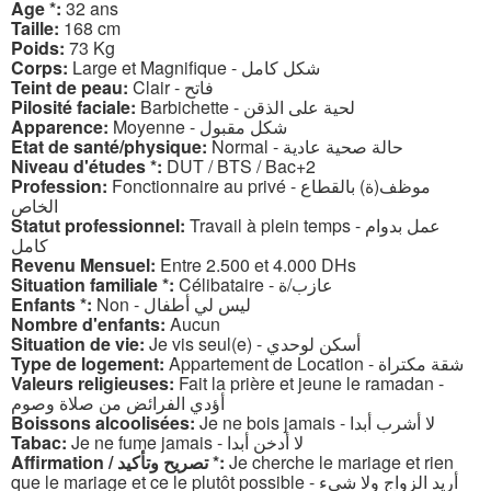
Age *:
32 ans
Taille:
168 cm
Poids:
73 Kg
Corps:
Large et Magnifique - شكل كامل
Teint de peau:
Clair - فاتح
Pilosité faciale:
Barbichette - لحية على الذقن
Apparence:
Moyenne - شكل مقبول
Etat de santé/physique:
Normal - حالة صحية عادية
Niveau d'études *:
DUT / BTS / Bac+2
Profession:
Fonctionnaire au privé - موظف(ة) بالقطاع
الخاص
Statut professionnel:
Travail à plein temps - عمل بدوام
كامل
Revenu Mensuel:
Entre 2.500 et 4.000 DHs
Situation familiale *:
Célibataire - عازب/ة
Enfants *:
Non - ليس لي أطفال
Nombre d'enfants:
Aucun
Situation de vie:
Je vis seul(e) - أسكن لوحدي
Type de logement:
Appartement de Location - شقة مكتراة
Valeurs religieuses:
Fait la prière et jeune le ramadan -
أؤدي الفرائض من صلاة وصوم
Boissons alcoolisées:
Je ne bois jamais - لا أشرب أبدا
Tabac:
Je ne fume jamais - لا أدخن أبدا
Affirmation / تصريح وتأكيد *:
Je cherche le mariage et rien
que le mariage et ce le plutôt possible - أريد الزواج ولا شيء