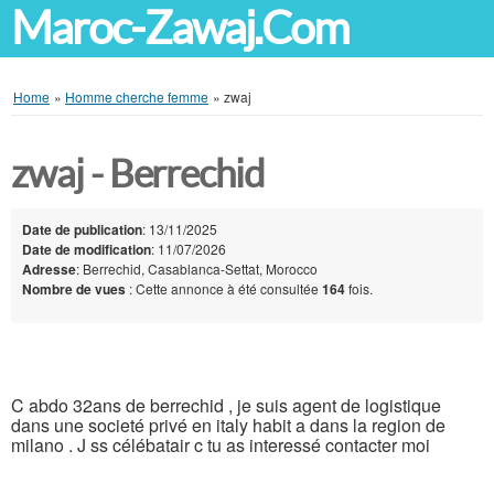
Maroc-Zawaj.Com
Home
»
Homme cherche femme
»
zwaj
zwaj - Berrechid
Date de publication
: 13/11/2025
Date de modification
: 11/07/2026
Adresse
: Berrechid, Casablanca-Settat, Morocco
Nombre de vues
: Cette annonce à été consultée
164
fois.
C abdo 32ans de berrechid , je suis agent de logistique
dans une societé privé en italy habit a dans la region de
milano . J ss célébatair c tu as interessé contacter moi