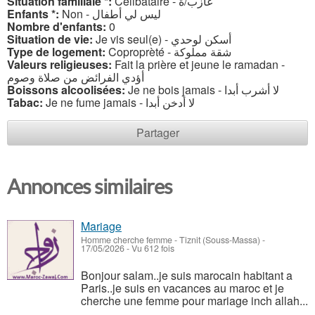
Situation familiale *:
Célibataire - عازب/ة
Enfants *:
Non - ليس لي أطفال
Nombre d'enfants:
0
Situation de vie:
Je vis seul(e) - أسكن لوحدي
Type de logement:
Coproprèté - شقة مملوكة
Valeurs religieuses:
Fait la prière et jeune le ramadan -
أؤدي الفرائض من صلاة وصوم
Boissons alcoolisées:
Je ne bois jamais - لا أشرب أبدا
Tabac:
Je ne fume jamais - لا أدخن أبدا
Partager
Annonces similaires
Mariage
Homme cherche femme
-
Tiznit (Souss-Massa)
-
17/05/2026 - Vu 612 fois
Bonjour salam..je suis marocain habitant a
Paris..je suis en vacances au maroc et je
cherche une femme pour mariage inch allah...