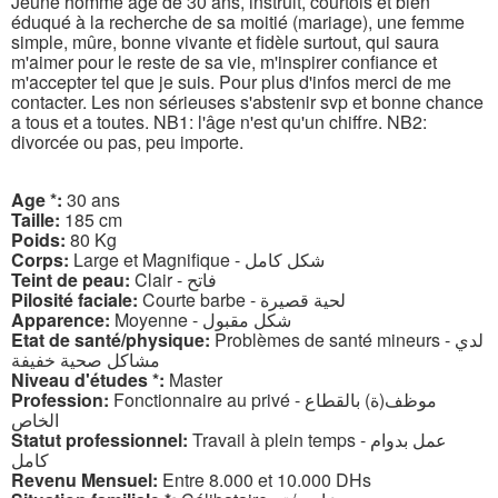
Jeune homme âgé de 30 ans, instruit, courtois et bien
éduqué à la recherche de sa moitié (mariage), une femme
simple, mûre, bonne vivante et fidèle surtout, qui saura
m'aimer pour le reste de sa vie, m'inspirer confiance et
m'accepter tel que je suis. Pour plus d'infos merci de me
contacter. Les non sérieuses s'abstenir svp et bonne chance
a tous et a toutes. NB1: l'âge n'est qu'un chiffre. NB2:
divorcée ou pas, peu importe.
Age *:
30 ans
Taille:
185 cm
Poids:
80 Kg
Corps:
Large et Magnifique - شكل كامل
Teint de peau:
Clair - فاتح
Pilosité faciale:
Courte barbe - لحية قصيرة
Apparence:
Moyenne - شكل مقبول
Etat de santé/physique:
Problèmes de santé mineurs - لدي
مشاكل صحية خفيفة
Niveau d'études *:
Master
Profession:
Fonctionnaire au privé - موظف(ة) بالقطاع
الخاص
Statut professionnel:
Travail à plein temps - عمل بدوام
كامل
Revenu Mensuel:
Entre 8.000 et 10.000 DHs