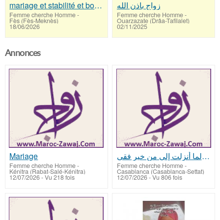
mariage et stabilité et bonheur
زواج باذن الله
Femme cherche Homme
-
Femme cherche Homme
-
Fès (Fès-Meknès)
Ouarzazate (Drâa-Tafilalet)
18/06/2026
02/11/2025
Annonces
Mariage
رب إني لما أنزلت إلي من خير فقي
Femme cherche Homme
-
Femme cherche Homme
-
Kénitra (Rabat-Salé-Kénitra)
Casablanca (Casablanca-Settat)
12/07/2026 - Vu 218 fois
12/07/2026 - Vu 806 fois