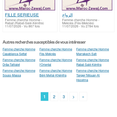
FILLE SERIEUSE
الزواج
Femme cherche Homme
-
Femme cherche Homme
-
Rabat (Rabat-Salé-Kénitra)
Meknès‎ (Fès-Meknès)
11/07/2026 - Vu 867 fois
11/07/2026 - Vu 2784 fois
Autres recherches susceptibles de vous intéresser
Femme cherche Homme
Femme cherche Homme
Femme cherche Homme
Casablanca-Settat
Fès-Meknès
Marrakech-Safi
Femme cherche Homme
Femme cherche Homme
Femme cherche Homme
Drâa-Tafilalet
l'Oriental
Rabat-Salé-Kénitra
Femme cherche Homme
Femme cherche Homme
Femme cherche Homme
Souss-Massa
Béni Mellal-Khénifra
Tanger-Tétouan-Al
Hoceïma
1
2
3
>
»