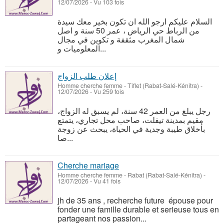
12/07/2026 - Vu 103 fois
السلام عليكم ارجو الله ان تكون بخير معك سيدة
من الرباط حي الرياض ، عمر 50 سنة و اصل
شمال المغرب مثقفة و تكوين في مجال
المعلوميات و...
إعلان طلب الزواج
Homme cherche femme
-
Tiflet (Rabat-Salé-Kénitra)
-
12/07/2026 - Vu 259 fois
رجل يبلغ من العمر 42 سنة، لم يسبق له الزواج،
مقيم بمدينة تيفلت، صاحب محل تجاري، يتمتع
بأخلاق طيبة وجدية في الحياة، يبحث عن زوجة
صا...
Cherche mariage
Homme cherche femme
-
Rabat (Rabat-Salé-Kénitra)
-
12/07/2026 - Vu 41 fois
jh de 35 ans , recherche future épouse pour
fonder une famille durable et serieuse tous en
partageant nos passion...