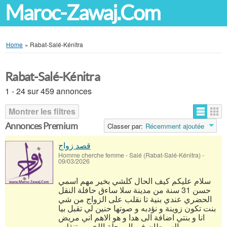
Maroc-Zawaj.Com
Home
»
Rabat-Salé-Kénitra
Rabat-Salé-Kénitra
1 - 24 sur 459 annonces
Montrer les filtres
Annonces Premium
Classer par:
Récemment ajoutée
قصد زواج
Homme cherche femme
-
Salé (Rabat-Salé-Kénitra)
-
09/03/2026
سلام عليكم كيف الحال كلشي بخير مهم اسمي
حسن 31 سنة من مدينة سلا ساءق حافلة النقل
الحضري عندي بنية تا نقلب على الزواج من شي
بنت تكون زوينة و نؤدبه و صوتها حنين لي تقبل بيا
انا و بنتي اضافة الى هدا و هو الاهم اني مريض
بالسرطان في المرحلة اللخير و تنقلب...