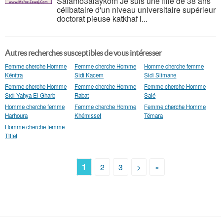
Salamo3alaykom Je suis une fille de 38 ans
célibataire d'un niveau universitaire supérieur
doctorat pieuse katkhaf l...
Autres recherches susceptibles de vous intéresser
Femme cherche Homme
Femme cherche Homme
Homme cherche femme
Kénitra
Sidi Kacem
Sidi Slimane
Femme cherche Homme
Femme cherche Homme
Femme cherche Homme
Sidi Yahya El Gharb
Rabat
Salé
Homme cherche femme
Femme cherche Homme
Femme cherche Homme
Harhoura
Khémisset
Témara
Homme cherche femme
Tiflet
1
2
3
>
»