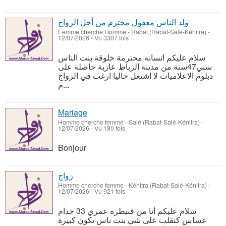
ولد الناس معقول محترم من أجل الزواج
Femme cherche Homme
-
Rabat (Rabat-Salé-Kénitra)
-
12/07/2026 - Vu 3307 fois
سلام عليكم انسانة محترمة خلوقة بنت الناس
سني47سنة من مدينة الرباط عازبة حاصلة على
دبلوم الاعلاميات لا اشتغل حاليا ارغب في الزواج
م...
Mariage
Homme cherche femme
-
Salé (Rabat-Salé-Kénitra)
-
12/07/2026 - Vu 180 fois
Bonjour
زواج
Homme cherche femme
-
Kénitra (Rabat-Salé-Kénitra)
-
12/07/2026 - Vu 921 fois
سلام عليكم أنا من قنيطرة عمري 33 خدام
عساس كنقلب على شي بنت ناس تكون كبيرة