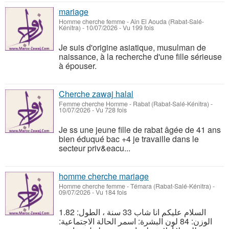
mariage
Homme cherche femme
-
Ain El Aouda (Rabat-Salé-
Kénitra)
-
10/07/2026 - Vu 199 fois
Je suis d'origine asiatique, musulman de
naissance, à la recherche d'une fille sérieuse
à épouser.
Cherche zawaj halal
Femme cherche Homme
-
Rabat (Rabat-Salé-Kénitra)
-
10/07/2026 - Vu 728 fois
Je ss une jeune fille de rabat âgée de 41 ans
bien éduqué bac +4 je travaille dans le
secteur priv&eacu...
homme cherche mariage
Homme cherche femme
-
Témara (Rabat-Salé-Kénitra)
-
09/07/2026 - Vu 184 fois
السلام عليكم انا شاب 33 سنة ، الطول: 1.82
الوزن: 84 لون البشرة: اسمر الحالة الاجتماعية: